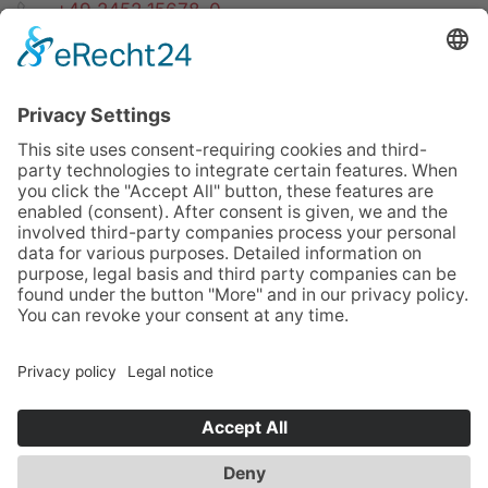
+49 2452 15678-0
+49 2452 15678-19
office@twf-tiefbautechnik.de
www.twf-tiefbautechnik.de
Sales | Rental | Leasing
Imprint
Privacy Policy
GTC
Sitemap
Cookies
© TWF