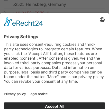
52525 Heinsberg, Germany
+49 2452 15678-0
+49 2452 15678-19
office@twf-tiefbautechnik.de
www.twf-tiefbautechnik.de
Sales | Rental | Leasing
Imprint
Privacy Policy
GTC
Sitemap
Cookies
© TWF