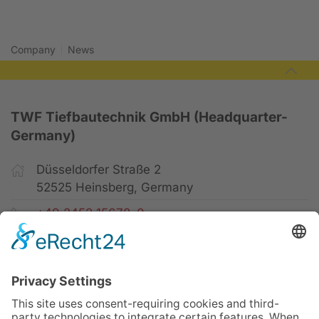
2016
2018
Company
News
TWF Tiefbautechnik GmbH (Headquarter-
Germany)
Düsseldorfer Straße 2
52525 Heinsberg, Germany
+49 2452 15678-0
+49 2452 15678-19
office@twf-tiefbautechnik.de
www.twf-tiefbautechnik.de