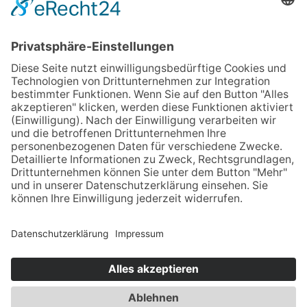
+49 2452 15678-0
+49 2452 15678-19
office@twf-tiefbautechnik.de
www.twf-tiefbautechnik.de
Kaufen | Mieten | Leasen
Impressum
Datenschutz
AGB
Sitemap
Cookies
© TWF