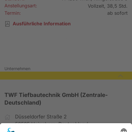
Anstellungsart:
Vollzeit, 38,5 Std.
Termin:
ab sofort
Ausführliche Information
Bewerbung senden
Unternehmen
TWF Tiefbautechnik GmbH (Zentrale-
Deutschland)
Düsseldorfer Straße 2
52525 Heinsberg, Deutschland