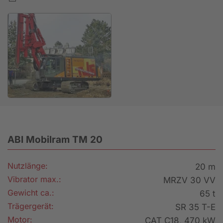
ABI Mobilram TM 20
Nutzlänge:
20 m
Vibrator max.:
MRZV 30 VV
Gewicht ca.:
65 t
Trägergerät:
SR 35 T-E
Motor:
CAT C18, 470 kW