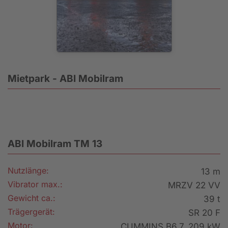
Mietpark - ABI Mobilram
ABI Mobilram TM 13
Nutzlänge:
13 m
Vibrator max.:
MRZV 22 VV
Gewicht ca.:
39 t
Trägergerät:
SR 20 F
Motor:
CUMMINS B6.7, 209 kW