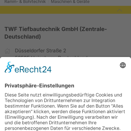
Ramm- & Bohrtechnik
Maschinen & Geräte
TWF Tiefbautechnik GmbH (Zentrale-
Deutschland)
Düsseldorfer Straße 2
52525 Heinsberg, Deutschland
+49 2452 15678-0
+49 2452 15678-19
office@twf-tiefbautechnik.de
www.twf-tiefbautechnik.de
Kaufen | Mieten | Leasen
Impressum