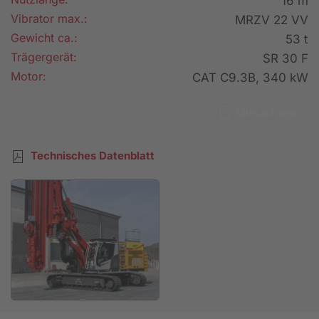
16 m
Vibrator max.:
MRZV 22 VV
Gewicht ca.:
53 t
Trägergerät:
SR 30 F
Motor:
CAT C9.3B, 340 kW
Mietanfrage
Technisches Datenblatt