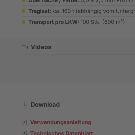
Oberfläche / Farbe:
5,0 & 2,5 mm Profil 
Traglast:
ca. 160 t (abhängig vom Unterg
Transport pro LKW:
100 Stk. (600 m²)
Videos
TWF MRS Systeme
Download
Verwendungsanleitung
Technisches Datenblatt