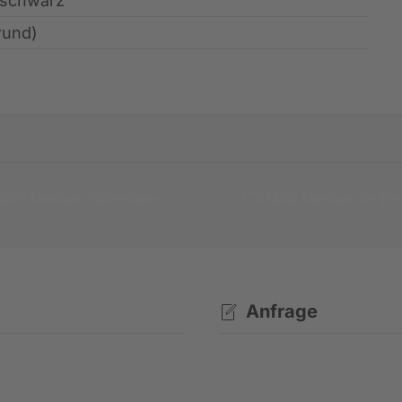
/ schwarz
rund)
MRS Medium Slideshow
MRS Medium im Ein
Anfrage
Kontaktanfrage