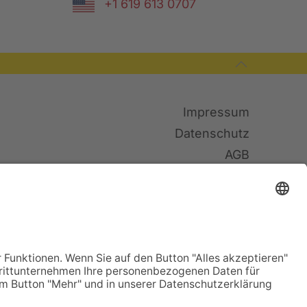
+1 619 613 0707
Impressum
Datenschutz
AGB
Sitemap
Cookies
© TWF