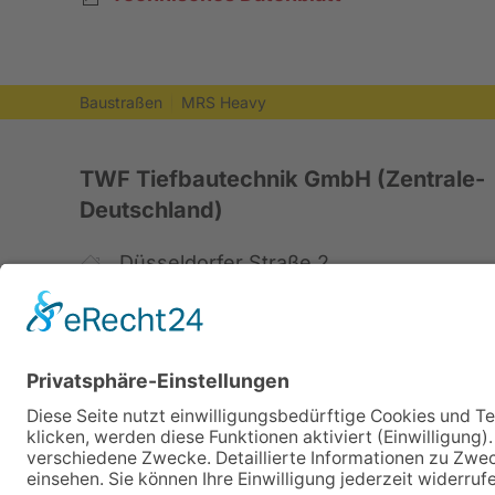
Baustraßen
MRS Heavy
TWF Tiefbautechnik GmbH (Zentrale-
Deutschland)
Düsseldorfer Straße 2
52525 Heinsberg, Deutschland
+49 2452 15678-0
+49 2452 15678-19
office@twf-tiefbautechnik.de
www.twf-tiefbautechnik.de