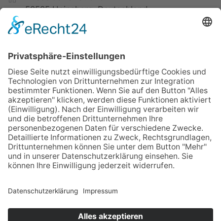
52525 Heinsberg, Deutschland
+49 2452 15678-0
+49 2452 15678-19
office@twf-tiefbautechnik.de
www.twf-tiefbautechnik.de
Kaufen | Mieten | Leasen
Impressum
Datenschutz
AGB
Sitemap
Cookies
© TWF