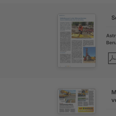
S
Astr
Beru
M
v