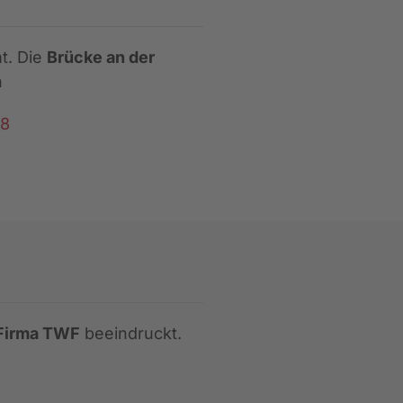
t. Die
Brücke an der
n
08
Firma TWF
beeindruckt.