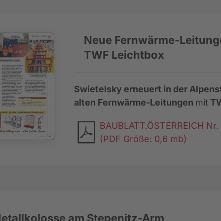
Neue Fernwärme-Leitunge
TWF Leichtbox
Swietelsky erneuert in der Alpens
alten Fernwärme-Leitungen
mit
TW
BAUBLATT.ÖSTERREICH Nr. 2
(PDF Größe: 0,6 mb)
etallkolosse am Stepenitz-Arm