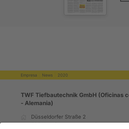
Empresa
News
2020
TWF Tiefbautechnik GmbH (Oficinas c
- Alemania)
Düsseldorfer Straße 2
52525 Heinsberg, Alemania