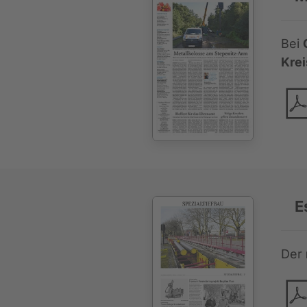
Bei
Krei
E
Der