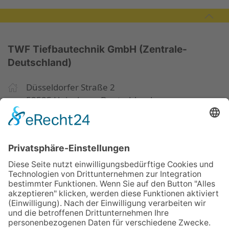
TWF Tiefbautechnik GmbH (Zentrale-
Deutschland)
Düsseldorfer Straße 2
52525 Heinsberg, Deutschland
+49 2452 15678-0
+49 2452 15678-19
office@twf-tiefbautechnik.de
www.twf-tiefbautechnik.de
Kaufen | Mieten | Leasen
Impressum